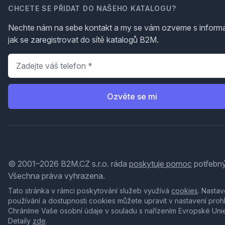
CHCETE SE PŘIDAT DO NAŠEHO KATALOGU?
Nechte nám na sebe kontakt a my se vám ozveme s inform
jak se zaregistrovat do sítě katalogů B2M.
Telefon
*
Ozvěte se mi
© 2001–2026 B2M.CZ s.r.o. ráda
poskytuje pomoc
potřebný
Všechna práva vyhrazena.
Tato stránka v rámci poskytování služeb využívá
cookies
. Nastav
používání a dostupnosti cookies můžete upravit v nastavení proh
Chráníme Vaše osobní údaje v souladu s nařízením Evropské Uni
Detaily
zde
.