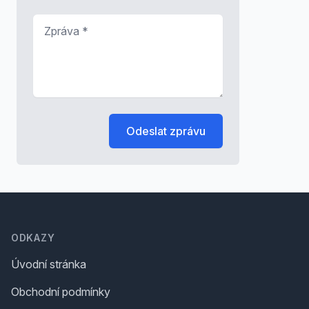
Zpráva
*
Odeslat zprávu
Footer
ODKAZY
Úvodní stránka
Obchodní podmínky