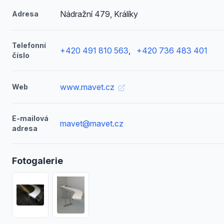
Nádražní 479, Králíky
Adresa
Telefonní
+420 491 810 563
,
+420 736 483 401
číslo
www.mavet.cz
Web
E-mailová
mavet@mavet.cz
adresa
Fotogalerie