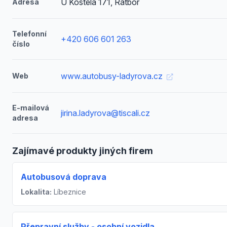
U Kostela 171, Ratboř
Adresa
Telefonní
+420 606 601 263
číslo
www.autobusy-ladyrova.cz
Web
E-mailová
jirina.ladyrova@tiscali.cz
adresa
Zajímavé produkty jiných firem
Autobusová doprava
Lokalita:
Líbeznice
Přepravní služby - osobní vozidla