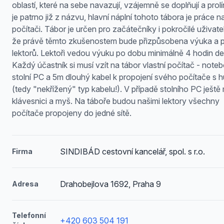
oblastí, které na sebe navazují, vzájemně se doplňují a prolín
je patrno již z názvu, hlavní náplní tohoto tábora je práce n
počítači. Tábor je určen pro začátečníky i pokročilé uživatel
že právě těmto zkušenostem bude přizpůsobena výuka a p
lektorů. Lektoři vedou výuku po dobu minimálně 4 hodin d
Každý účastník si musí vzít na tábor vlastní počítač - noteb
stolní PC a 5m dlouhý kabel k propojení svého počítače s
(tedy "nekřížený" typ kabelu!). V případě stolního PC ještě 
klávesnici a myš. Na táboře budou našimi lektory všechny
počítače propojeny do jedné sítě.
SINDIBÁD cestovní kancelář, spol. s r.o.
Firma
Drahobejlova 1692, Praha 9
Adresa
Telefonní
+420 603 504 191