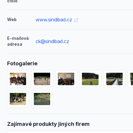
číslo
www.sindibad.cz
Web
E-mailová
ck@sindibad.cz
adresa
Fotogalerie
Zajímavé produkty jiných firem