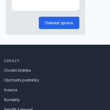
Odeslat zprávu
Footer
ODKAZY
Úvodní stránka
Obchodní podmínky
Inzerce
Kontakty
Rejstřík kategorií