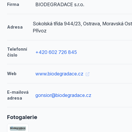
BIODEGRADACE s.r.o.
Firma
Sokolská třída 944/23, Ostrava, Moravská Ost
Adresa
Přívoz
Telefonní
+420 602 726 845
číslo
www.biodegradace.cz
Web
E-mailová
gonsior@biodegradace.cz
adresa
Fotogalerie