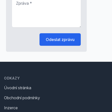
Zpráva
*
Odeslat zprávu
Footer
ODKAZY
Úvodní stránka
Obchodní podmínky
Inzerce