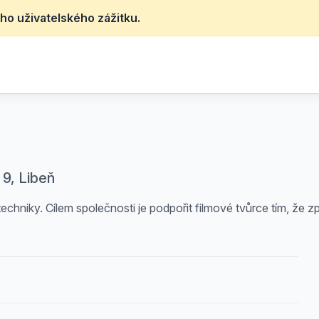
ho uživatelského zážitku.
9, Libeň
chniky. Cílem společnosti je podpořit filmové tvůrce tím, že zp