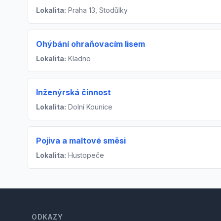
Lokalita:
Praha 13, Stodůlky
Ohýbání ohraňovacím lisem
Lokalita:
Kladno
Inženýrská činnost
Lokalita:
Dolní Kounice
Pojiva a maltové směsi
Lokalita:
Hustopeče
Footer
ODKAZY