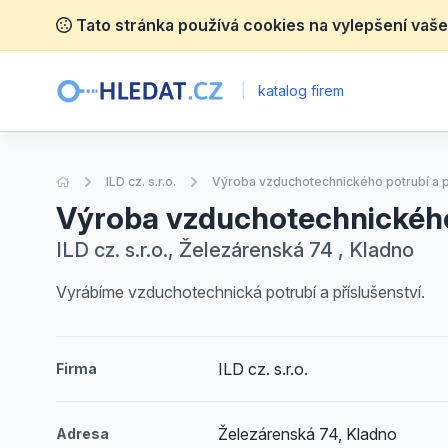
Tato stránka používá cookies na vylepšení vaše
|
katalog firem
Úvodní stránka
ILD cz. s.r.o.
Výroba vzduchotechnického potrubí a p
Výroba vzduchotechnického 
ILD cz. s.r.o., Železárenská 74 , Kladno
Vyrábíme vzduchotechnická potrubí a příslušenství.
ILD cz. s.r.o.
Firma
Železárenská 74, Kladno
Adresa