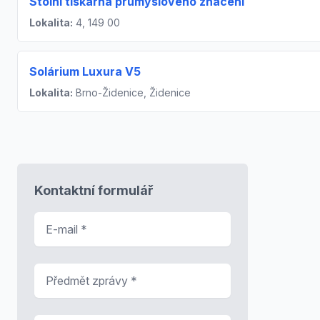
Stolní tiskárna průmyslového značení
Lokalita:
4, 149 00
Solárium Luxura V5
Lokalita:
Brno-Židenice, Židenice
Kontaktní formulář
E-mail
*
Předmět zprávy
*