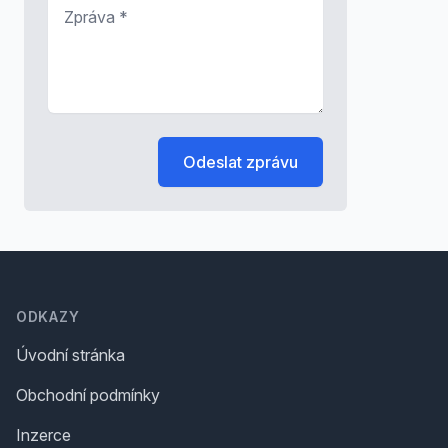
Zpráva
*
Odeslat zprávu
Footer
ODKAZY
Úvodní stránka
Obchodní podmínky
Inzerce