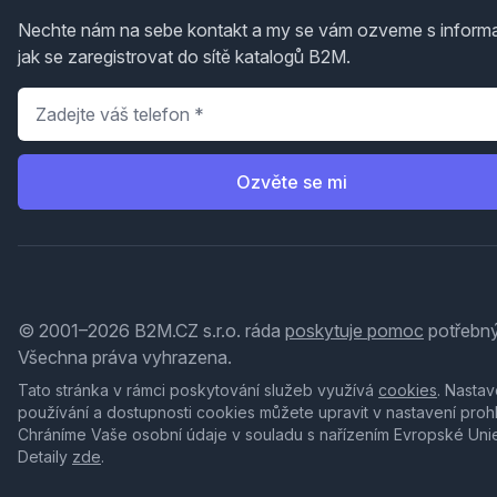
Nechte nám na sebe kontakt a my se vám ozveme s inform
jak se zaregistrovat do sítě katalogů B2M.
Telefon
*
Ozvěte se mi
© 2001–2026 B2M.CZ s.r.o. ráda
poskytuje pomoc
potřebný
Všechna práva vyhrazena.
Tato stránka v rámci poskytování služeb využívá
cookies
. Nastav
používání a dostupnosti cookies můžete upravit v nastavení proh
Chráníme Vaše osobní údaje v souladu s nařízením Evropské Uni
Detaily
zde
.