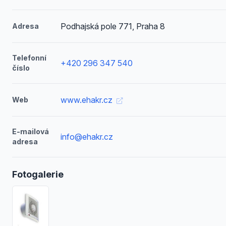
Podhajská pole 771, Praha 8
Adresa
Telefonní
+420 296 347 540
číslo
www.ehakr.cz
Web
E-mailová
info@ehakr.cz
adresa
Fotogalerie