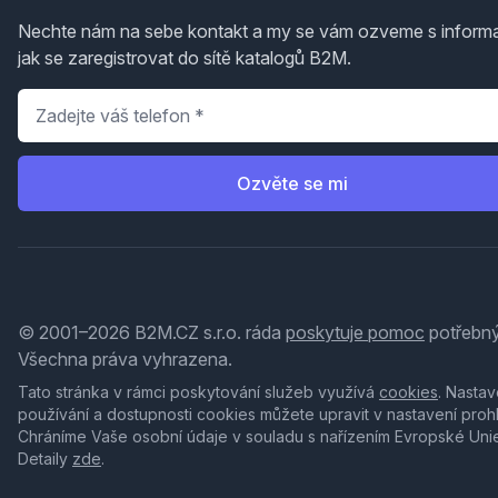
Nechte nám na sebe kontakt a my se vám ozveme s inform
jak se zaregistrovat do sítě katalogů B2M.
Telefon
*
Ozvěte se mi
© 2001–2026 B2M.CZ s.r.o. ráda
poskytuje pomoc
potřebný
Všechna práva vyhrazena.
Tato stránka v rámci poskytování služeb využívá
cookies
. Nastav
používání a dostupnosti cookies můžete upravit v nastavení proh
Chráníme Vaše osobní údaje v souladu s nařízením Evropské Uni
Detaily
zde
.