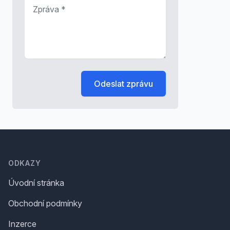
Zpráva
*
Odeslat zprávu
Footer
ODKAZY
Úvodní stránka
Obchodní podmínky
Inzerce