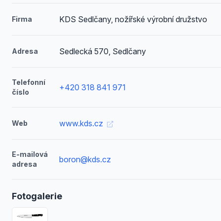
KDS Sedlčany, nožířské výrobní družstvo
Firma
Sedlecká 570, Sedlčany
Adresa
Telefonní
+420 318 841 971
číslo
www.kds.cz
Web
E-mailová
boron@kds.cz
adresa
Fotogalerie