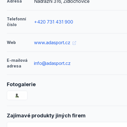
Nádražní 316, Židlochovice
Adresa
Telefonní
+420 731 431 900
číslo
www.adasport.cz
Web
E-mailová
info@adasport.cz
adresa
Fotogalerie
Zajímavé produkty jiných firem