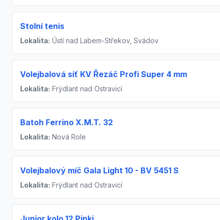
Stolní tenis
Lokalita:
Ústí nad Labem-Střekov, Svádov
Volejbalová síť KV Řezáč Profi Super 4 mm
Lokalita:
Frýdlant nad Ostravicí
Batoh Ferrino X.M.T. 32
Lokalita:
Nová Role
Volejbalový míč Gala Light 10 - BV 5451 S
Lokalita:
Frýdlant nad Ostravicí
Junior kolo 12 Pinki