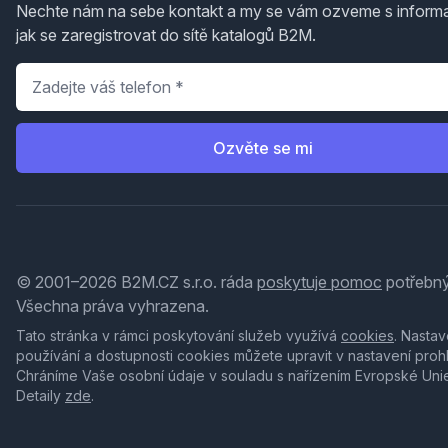
Nechte nám na sebe kontakt a my se vám ozveme s inform
jak se zaregistrovat do sítě katalogů B2M.
Telefon
*
Ozvěte se mi
© 2001–2026 B2M.CZ s.r.o. ráda
poskytuje pomoc
potřebný
Všechna práva vyhrazena.
Tato stránka v rámci poskytování služeb využívá
cookies
. Nastav
používání a dostupnosti cookies můžete upravit v nastavení proh
Chráníme Vaše osobní údaje v souladu s nařízením Evropské Uni
Detaily
zde
.