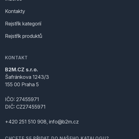
Kontakty
Rejstřík kategorií
Rejstřík produktů
KONTAKT
B2M.CZ s.r.o.
Šafránkova 1243/3
155 00 Praha 5
IČO: 27455971
DIČ: CZ27455971
+420 251 510 908, info@b2m.cz
CHCETE SE PŘIDAT DO NAŠEHO KATALOGU?