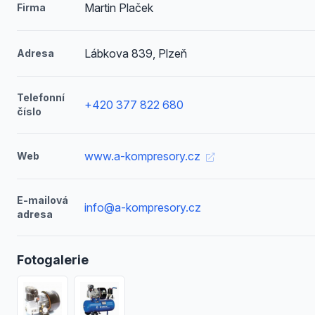
Martin Plaček
Firma
Lábkova 839, Plzeň
Adresa
Telefonní
+420 377 822 680
číslo
www.a-kompresory.cz
Web
E-mailová
info@a-kompresory.cz
adresa
Fotogalerie