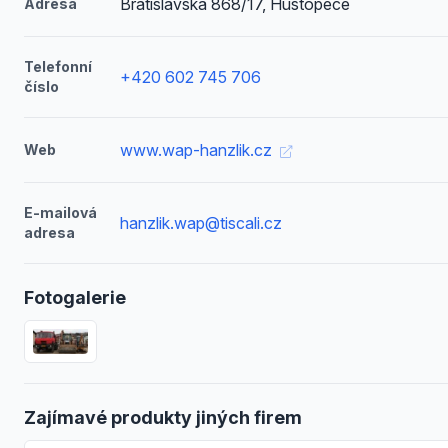
Bratislavská 868/17, Hustopeče
Adresa
Telefonní
+420 602 745 706
číslo
www.wap-hanzlik.cz
Web
E-mailová
hanzlik.wap@tiscali.cz
adresa
Fotogalerie
Zajímavé produkty jiných firem