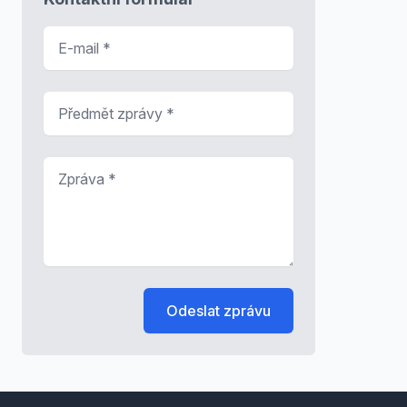
E-mail
*
Předmět zprávy
*
Zpráva
*
Odeslat zprávu
Footer