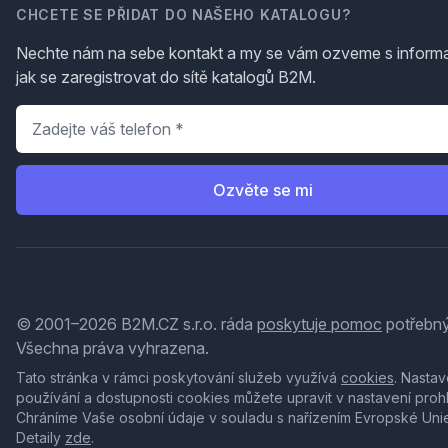
CHCETE SE PŘIDAT DO NAŠEHO KATALOGU?
Nechte nám na sebe kontakt a my se vám ozveme s inform
jak se zaregistrovat do sítě katalogů B2M.
Telefon
*
Ozvěte se mi
© 2001–2026 B2M.CZ s.r.o. ráda
poskytuje pomoc
potřebný
Všechna práva vyhrazena.
Tato stránka v rámci poskytování služeb využívá
cookies
. Nastav
používání a dostupnosti cookies můžete upravit v nastavení proh
Chráníme Vaše osobní údaje v souladu s nařízením Evropské Uni
Detaily
zde
.