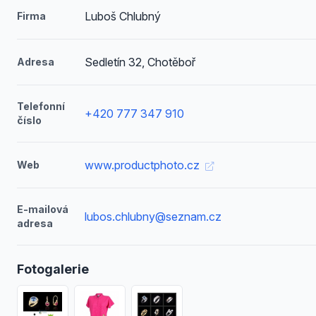
Luboš Chlubný
Firma
Sedletín 32, Chotěboř
Adresa
Telefonní
+420 777 347 910
číslo
www.productphoto.cz
Web
E-mailová
lubos.chlubny@seznam.cz
adresa
Fotogalerie