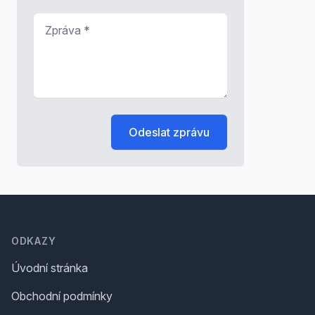
Zpráva
*
Odeslat zprávu
Footer
ODKAZY
Úvodní stránka
Obchodní podmínky