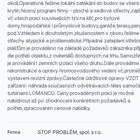
okolí.Operativně řešíme lokální zatékání do budov se všemi
krytin.Nosný program firmy – ploché a sedlové střechy,zaj
vč.všech prací souvisejících tzv.na klíč,pro bytové
domy,hospodářské i průmyslové budovy,garáže,terasy,per
pod.Vzhledem k dlouholetým zkušenostem v oboru řešíme 
střechy atypické a problematické.Případné zateplení střešn
plášťům je prováděno na základě požadavků zákazníka př
dle potřeb objektu,z materiálů dostupných na trhu.Samozře
je provádění i zemních izolací všeho druhu.Dále provádíme
rekonstrukce a opravy hromosvodového vedení vč.proměř
vystavení revizní zprávy.Částečné údržbové opravy VZDT
zařízení- náhrada současných odvětrávacích těles samoč
turbínami LOMANCO. Ceny prováděných prací je možné
nabídnout až po zhodnocení konkrétních požadavků a
potřeb,zpracováním cenové nabídky.
STOP PROBLÉM, spol. s r.o.
Firma