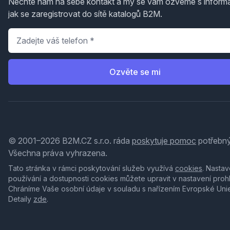
Nechte nám na sebe kontakt a my se vám ozveme s inform
jak se zaregistrovat do sítě katalogů B2M.
Telefon
*
Ozvěte se mi
© 2001–2026 B2M.CZ s.r.o. ráda
poskytuje pomoc
potřebný
Všechna práva vyhrazena.
Tato stránka v rámci poskytování služeb využívá
cookies
. Nastav
používání a dostupnosti cookies můžete upravit v nastavení proh
Chráníme Vaše osobní údaje v souladu s nařízením Evropské Uni
Detaily
zde
.