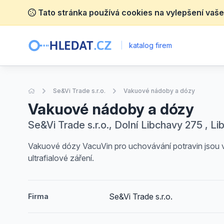
Tato stránka používá cookies na vylepšení vaše
|
katalog firem
Úvodní stránka
Se&Vi Trade s.r.o.
Vakuové nádoby a dózy
Vakuové nádoby a dózy
Se&Vi Trade s.r.o., Dolní Libchavy 275 , L
Vakuové dózy VacuVin pro uchovávání potravin jsou vy
ultrafialové záření.
Se&Vi Trade s.r.o.
Firma