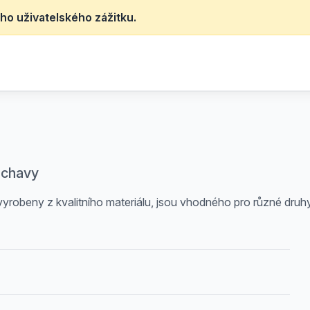
ho uživatelského zážitku.
ibchavy
robeny z kvalitního materiálu, jsou vhodného pro různé druh