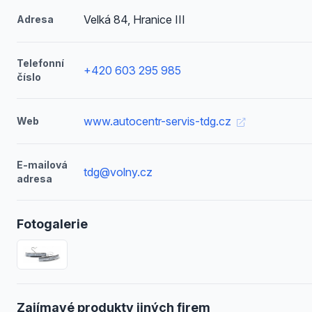
Velká 84, Hranice III
Adresa
Telefonní
+420 603 295 985
číslo
www.autocentr-servis-tdg.cz
Web
E-mailová
tdg@volny.cz
adresa
Fotogalerie
Zajímavé produkty jiných firem