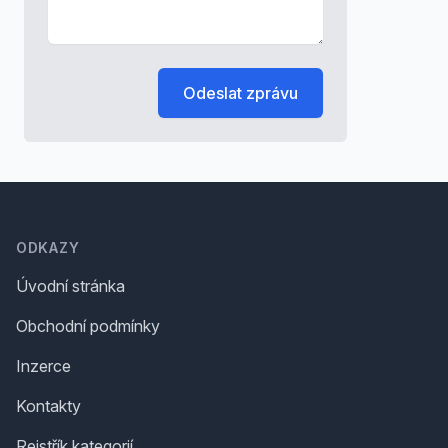
Odeslat zprávu
Footer
ODKAZY
Úvodní stránka
Obchodní podmínky
Inzerce
Kontakty
Rejstřík kategorií