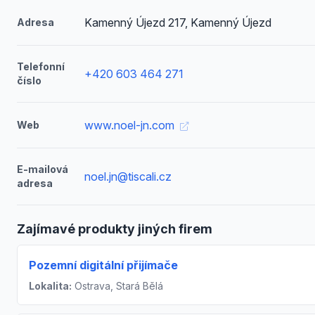
Kamenný Újezd 217, Kamenný Újezd
Adresa
Telefonní
+420 603 464 271
číslo
www.noel-jn.com
Web
E-mailová
noel.jn@tiscali.cz
adresa
Zajímavé produkty jiných firem
Pozemní digitální přijímače
Lokalita:
Ostrava, Stará Bělá