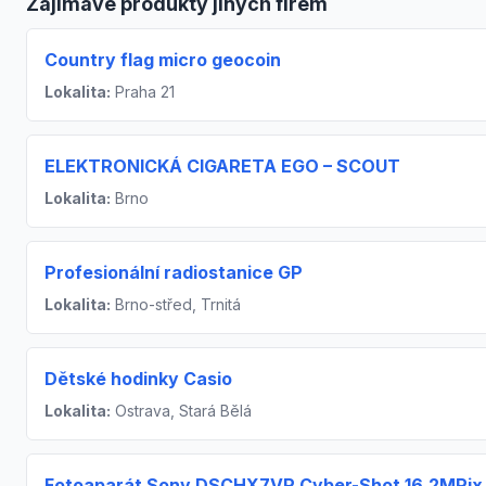
Zajímavé produkty jiných firem
Country flag micro geocoin
Lokalita:
Praha 21
ELEKTRONICKÁ CIGARETA EGO – SCOUT
Lokalita:
Brno
Profesionální radiostanice GP
Lokalita:
Brno-střed, Trnitá
Dětské hodinky Casio
Lokalita:
Ostrava, Stará Bělá
Fotoaparát Sony DSCHX7VR Cyber-Shot 16.2MPix,