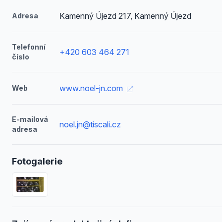
Kamenný Újezd 217, Kamenný Újezd
Adresa
Telefonní
+420 603 464 271
číslo
www.noel-jn.com
Web
E-mailová
noel.jn@tiscali.cz
adresa
Fotogalerie