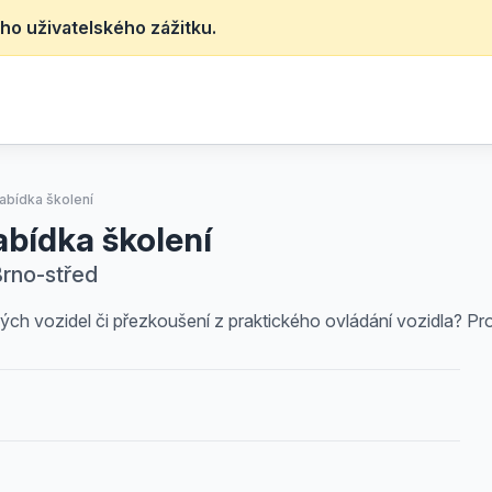
ho uživatelského zážitku.
abídka školení
abídka školení
Brno-střed
kých vozidel či přezkoušení z praktického ovládání vozidla? Pros