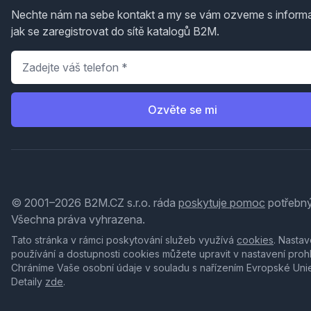
Nechte nám na sebe kontakt a my se vám ozveme s inform
jak se zaregistrovat do sítě katalogů B2M.
Telefon
*
Ozvěte se mi
© 2001–2026 B2M.CZ s.r.o. ráda
poskytuje pomoc
potřebný
Všechna práva vyhrazena.
Tato stránka v rámci poskytování služeb využívá
cookies
. Nastav
používání a dostupnosti cookies můžete upravit v nastavení proh
Chráníme Vaše osobní údaje v souladu s nařízením Evropské Uni
Detaily
zde
.