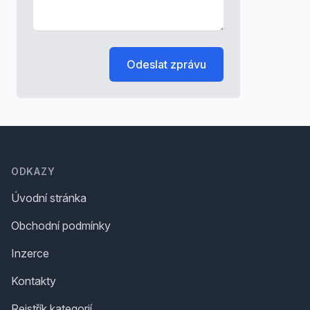
Odeslat zprávu
Footer
ODKAZY
Úvodní stránka
Obchodní podmínky
Inzerce
Kontakty
Rejstřík kategorií