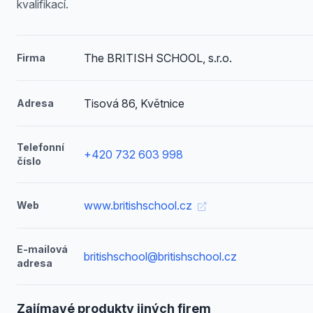
kvalifikací.
The BRITISH SCHOOL, s.r.o.
Firma
Tisová 86, Květnice
Adresa
Telefonní
+420 732 603 998
číslo
www.britishschool.cz
Web
E-mailová
britishschool@britishschool.cz
adresa
Zajímavé produkty jiných firem