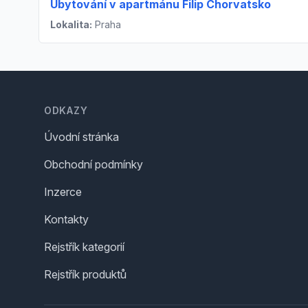
Ubytování v apartmánu Filip Chorvatsko
Lokalita:
Praha
Footer
ODKAZY
Úvodní stránka
Obchodní podmínky
Inzerce
Kontakty
Rejstřík kategorií
Rejstřík produktů