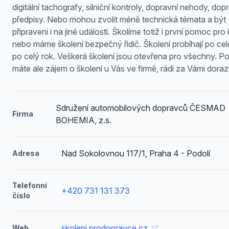
digitální tachografy, silniční kontroly, dopravní nehody, dop
předpisy. Nebo mohou zvolit méně technická témata a být
připraveni i na jiné události. Školíme totiž i první pomoc pro 
nebo máme školení bezpečný řidič. Školení probíhají po ce
po celý rok. Veškerá školení jsou otevřena pro všechny. P
máte ale zájem o školení u Vás ve firmě, rádi za Vámi doraz
Sdružení automobilových dopravců ČESMAD
Firma
BOHEMIA, z.s.
Nad Sokolovnou 117/1, Praha 4 - Podolí
Adresa
Telefonní
+420 731 131 373
číslo
skoleni.prodopravce.cz
Web