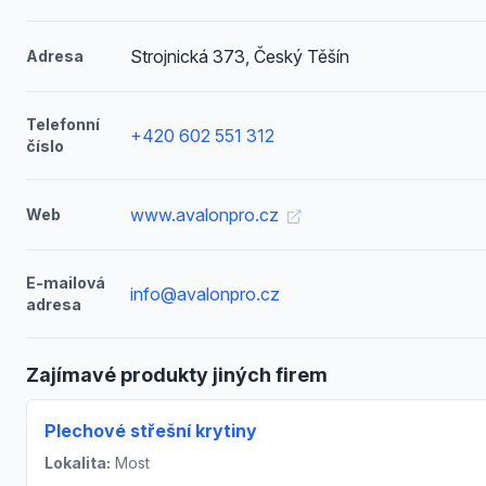
Strojnická 373, Český Těšín
Adresa
Telefonní
+420 602 551 312
číslo
www.avalonpro.cz
Web
E-mailová
info@avalonpro.cz
adresa
Zajímavé produkty jiných firem
Plechové střešní krytiny
Lokalita:
Most