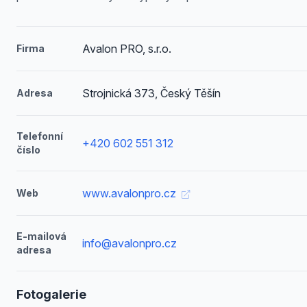
Avalon PRO, s.r.o.
Firma
Strojnická 373, Český Těšín
Adresa
Telefonní
+420 602 551 312
číslo
www.avalonpro.cz
Web
E-mailová
info@avalonpro.cz
adresa
Fotogalerie