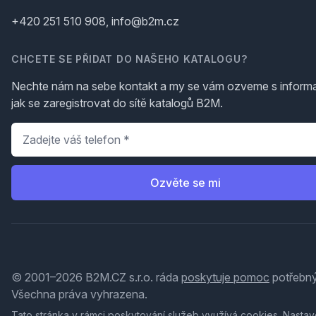
+420 251 510 908, info@b2m.cz
CHCETE SE PŘIDAT DO NAŠEHO KATALOGU?
Nechte nám na sebe kontakt a my se vám ozveme s inform
jak se zaregistrovat do sítě katalogů B2M.
Telefon
*
Ozvěte se mi
© 2001–2026 B2M.CZ s.r.o. ráda
poskytuje pomoc
potřebný
Všechna práva vyhrazena.
Tato stránka v rámci poskytování služeb využívá
cookies
. Nastav