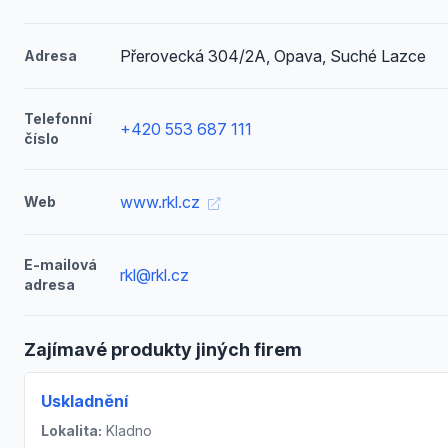
Přerovecká 304/2A, Opava, Suché Lazce
Adresa
Telefonní
+420 553 687 111
číslo
www.rkl.cz
Web
E-mailová
rkl@rkl.cz
adresa
Zajímavé produkty jiných firem
Uskladnění
Lokalita:
Kladno