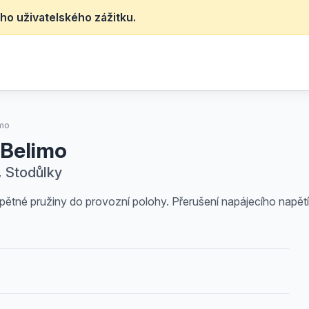
ho uživatelského zážitku.
imo
 Belimo
, Stodůlky
tné pružiny do provozní polohy. Přerušení napájecího napětí o