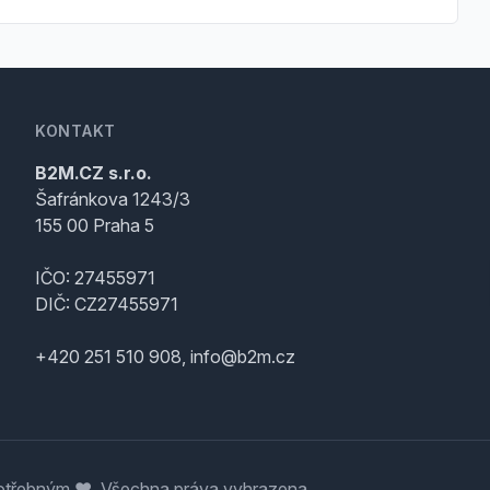
KONTAKT
B2M.CZ s.r.o.
Šafránkova 1243/3
155 00 Praha 5
IČO: 27455971
DIČ: CZ27455971
+420 251 510 908, info@b2m.cz
třebným ♥️. Všechna práva vyhrazena.