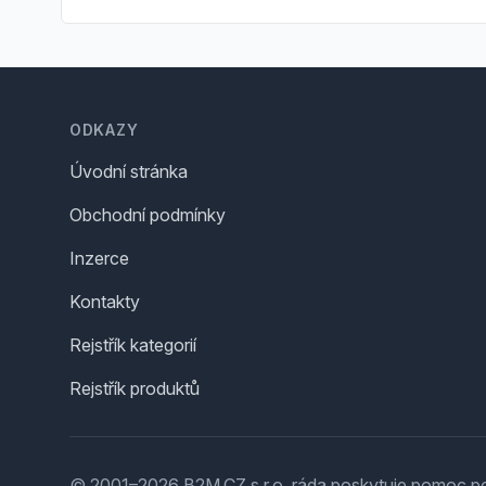
Footer
ODKAZY
Úvodní stránka
Obchodní podmínky
Inzerce
Kontakty
Rejstřík kategorií
Rejstřík produktů
© 2001–2026 B2M.CZ s.r.o. ráda
poskytuje pomoc
po