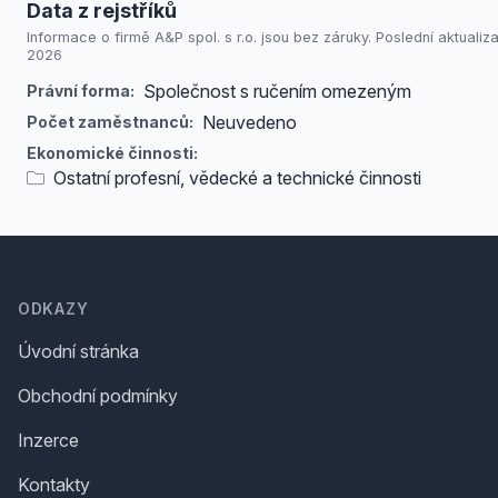
Data z rejstříků
Informace o firmě A&P spol. s r.o. jsou bez záruky. Poslední aktualizac
2026
Společnost s ručením omezeným
Právní forma:
Neuvedeno
Počet zaměstnanců:
Ekonomické činnosti:
Ostatní profesní, vědecké a technické činnosti
Footer
ODKAZY
Úvodní stránka
Obchodní podmínky
Inzerce
Kontakty