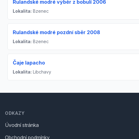
Rulandské modré výběr z bobulí 2006
Lokalita:
Bzenec
Rulandské modré pozdní sběr 2008
Lokalita:
Bzenec
Čaje lapacho
Lokalita:
Libchavy
Footer
ODKAZY
Úvodní stránka
Obchodní podmínky