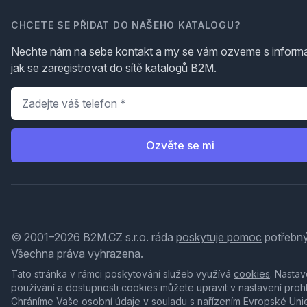
CHCETE SE PŘIDAT DO NAŠEHO KATALOGU?
Nechte nám na sebe kontakt a my se vám ozveme s inform
jak se zaregistrovat do sítě katalogů B2M.
Telefon
*
Ozvěte se mi
© 2001–2026 B2M.CZ s.r.o. ráda
poskytuje pomoc
potřebný
Všechna práva vyhrazena.
Tato stránka v rámci poskytování služeb využívá
cookies
. Nastav
používání a dostupnosti cookies můžete upravit v nastavení proh
Chráníme Vaše osobní údaje v souladu s nařízením Evropské Uni