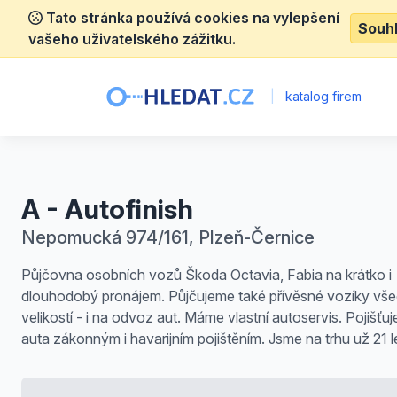
Tato stránka používá cookies na vylepšení
Souh
vašeho uživatelského zážitku.
|
katalog firem
A - Autofinish
Nepomucká 974/161, Plzeň-Černice
Půjčovna osobních vozů Škoda Octavia, Fabia na krátko i
dlouhodobý pronájem. Půjčujeme také přívěsné vozíky vš
velikostí - i na odvoz aut. Máme vlastní autoservis. Pojišťu
auta zákonným i havarijním pojištěním. Jsme na trhu už 21 le