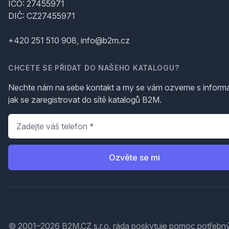
IČO: 27455971
DIČ: CZ27455971
+420 251 510 908, info@b2m.cz
CHCETE SE PŘIDAT DO NAŠEHO KATALOGU?
Nechte nám na sebe kontakt a my se vám ozveme s inform
jak se zaregistrovat do sítě katalogů B2M.
Telefon
*
Ozvěte se mi
© 2001–2026 B2M.CZ s.r.o. ráda
poskytuje pomoc
potřebný