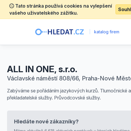
Tato stránka používá cookies na vylepšení
Souh
vašeho uživatelského zážitku.
|
katalog firem
ALL IN ONE, s.r.o.
Václavské náměstí 808/66, Praha-Nové Měst
Zabýváme se pořádáním jazykových kurzů. Tlumočnické a
překladatelské služby. Průvodcovské služby.
Hledáte nové zákazníky?
Máme aktuálně 6.618 aktivních poptávek u kterých hledáme