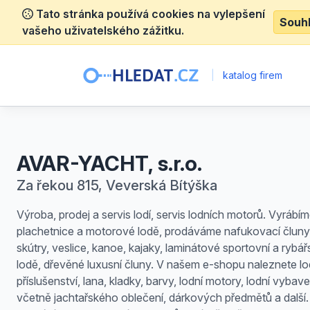
Tato stránka používá cookies na vylepšení
Souh
vašeho uživatelského zážitku.
|
katalog firem
AVAR-YACHT, s.r.o.
Za řekou 815, Veverská Bítýška
Výroba, prodej a servis lodí, servis lodních motorů. Vyrábí
plachetnice a motorové lodě, prodáváme nafukovací čluny
skútry, veslice, kanoe, kajaky, laminátové sportovní a rybář
lodě, dřevěné luxusní čluny. V našem e-shopu naleznete lo
příslušenství, lana, kladky, barvy, lodní motory, lodní vybave
včetně jachtařského oblečení, dárkových předmětů a další.