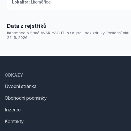
Lokalita:
Litoměřice
Data z rejstříků
Informace o firmě AVAR-YACHT, s.r.o. jsou bez záruky. Poslední aktu
25. 5. 2026
Footer
ODKAZY
Úvodní stránka
Obchodní podmínky
Inzerce
Kontakty