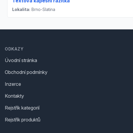
Textová kapesní razítka
Lokalita:
Brno-Slatina
Footer
ODKAZY
Úvodní stránka
Obchodní podmínky
Inzerce
Kontakty
Rejstřík kategorií
Rejstřík produktů