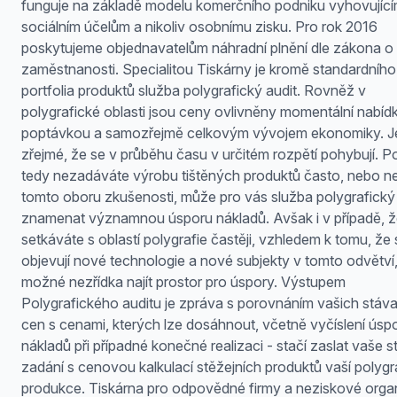
funguje na základě modelu komerčního podniku vyhovujíc
sociálním účelům a nikoliv osobnímu zisku. Pro rok 2016
poskytujeme objednavatelům náhradní plnění dle zákona o
zaměstnanosti. Specialitou Tiskárny je kromě standardního
portfolia produktů služba polygrafický audit. Rovněž v
polygrafické oblasti jsou ceny ovlivněny momentální nabíd
poptávkou a samozřejmě celkovým vývojem ekonomiky. J
zřejmé, že se v průběhu času v určitém rozpětí pohybují. 
tedy nezadáváte výrobu tištěných produktů často, nebo n
tomto oboru zkušenosti, může pro vás služba polygrafický 
znamenat významnou úsporu nákladů. Avšak i v případě, ž
setkáváte s oblastí polygrafie častěji, vzhledem k tomu, že 
objevují nové technologie a nové subjekty v tomto odvětví,
možné nezřídka najít prostor pro úspory. Výstupem
Polygrafického auditu je zpráva s porovnáním vašich stáva
cen s cenami, kterých lze dosáhnout, včetně vyčíslení úsp
nákladů při případné konečné realizaci - stačí zaslat vaše st
zadání s cenovou kalkulací stěžejních produktů vaší polygr
produkce. Tiskárna pro odpovědné firmy a neziskové orga