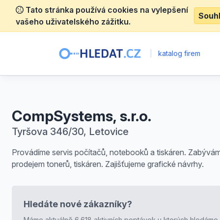
Tato stránka používá cookies na vylepšení
Souh
vašeho uživatelského zážitku.
|
katalog firem
CompSystems, s.r.o.
Tyršova 346/30, Letovice
Provádíme servis počítačů, notebooků a tiskáren. Zabývá
prodejem tonerů, tiskáren. Zajišťujeme grafické návrhy.
Hledáte nové zákazníky?
Máme aktuálně 6.618 aktivních poptávek u kterých hledáme