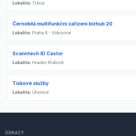
Lokalita:
Tršice
Černobílá multifunkční zařízení bizhub 20
Lokalita:
Praha 6 - Vokovice
Scanntech ID Castor
Lokalita:
Hradec Králové
Tiskové služby
Lokalita:
Úhonice
Footer
ODKAZY