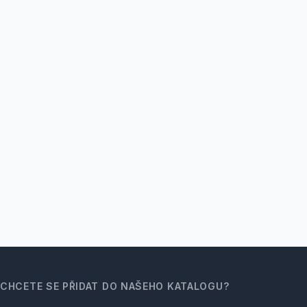
CHCETE SE PŘIDAT DO NAŠEHO KATALOGU?