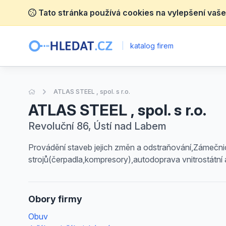
Tato stránka používá cookies na vylepšení vaše
|
katalog firem
Úvodní stránka
ATLAS STEEL , spol. s r.o.
ATLAS STEEL , spol. s r.o.
Revoluční 86, Ústí nad Labem
Provádění staveb jejich změn a odstraňování,Zámečnic
strojů(čerpadla,kompresory),autodoprava vnitrostátní
Obory firmy
Obuv