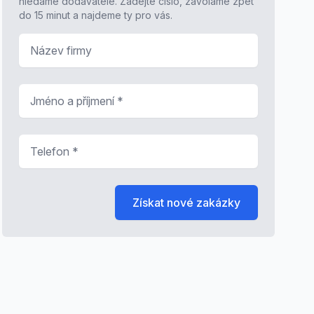
hledáme dodavatele. Zadejte číslo, zavoláme zpět
do 15 minut a najdeme ty pro vás.
Název firmy
Jméno a příjmení
*
Telefon
*
Získat nové zakázky