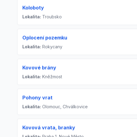
Koloboty
Lokalita:
Troubsko
Oplocení pozemku
Lokalita:
Rokycany
Kovové brány
Lokalita:
Kněžmost
Pohony vrat
Lokalita:
Olomouc, Chválkovice
Kovová vrata, branky
Lokalita:
Praha 1, Nové Město