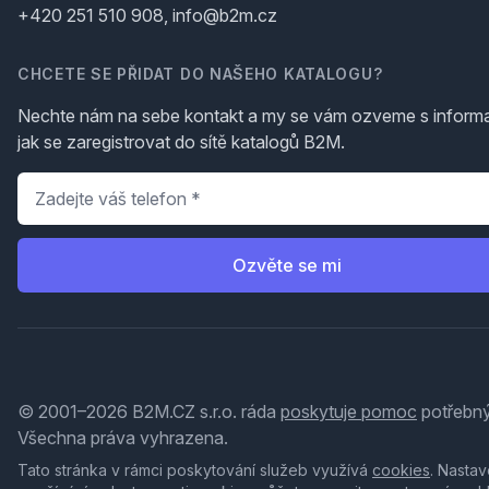
+420 251 510 908, info@b2m.cz
CHCETE SE PŘIDAT DO NAŠEHO KATALOGU?
Nechte nám na sebe kontakt a my se vám ozveme s inform
jak se zaregistrovat do sítě katalogů B2M.
Telefon
*
Ozvěte se mi
© 2001–2026 B2M.CZ s.r.o. ráda
poskytuje pomoc
potřebný
Všechna práva vyhrazena.
Tato stránka v rámci poskytování služeb využívá
cookies
. Nastav