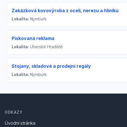
Zakázková kovovýroba z oceli, nerezu a hliníku
Lokalita:
Nymburk
Pískovaná reklama
Lokalita:
Uherské Hradiště
Stojany, skladové a prodejní regály
Lokalita:
Nymburk
Footer
ODKAZY
Úvodní stránka