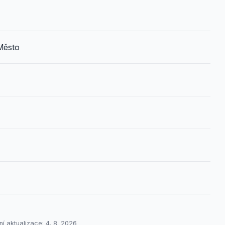
 Město
í aktualizace: 4. 8. 2026