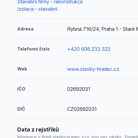
Stavební firmy - rekonstrukce
Izolace - stavební
Rybná 716/24, Praha 1 - Staré
Adresa
+420 608 233 322
Telefonní číslo
www.stavby-hradec.cz
Web
02692031
IČO
CZ02692031
DIČ
Data z rejstříků
Informace o firmě stavby-hradec s.r.o. jsou bez záruky . Posledn