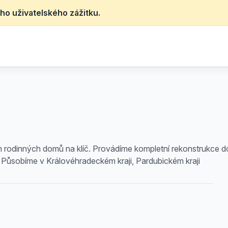
ho uživatelského zážitku.
odinných domů na klíč. Provádíme kompletní rekonstrukce do
 Působíme v Královéhradeckém kraji, Pardubickém kraji