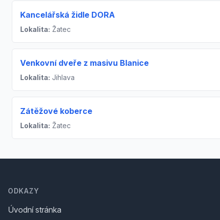
Kancelářská židle DORA
Lokalita:
Žatec
Venkovní dveře z masivu Blanice
Lokalita:
Jihlava
Zátěžové koberce
Lokalita:
Žatec
Footer
ODKAZY
Úvodní stránka