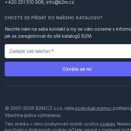
+420 251 510 908, info@b2m.cz
CHCETE SE PŘIDAT DO NAŠEHO KATALOGU?
Nechte nám na sebe kontakt a my se vám ozveme s inform
jak se zaregistrovat do sítě katalogů B2M.
Telefon
*
Ozvěte se mi
© 2001–2026 B2M.CZ s.r.o. ráda
poskytuje pomoc
potřebný
Všechna práva vyhrazena.
Tato stránka v rámci poskytování služeb využívá
cookies
. Nastav
používání a dostupnosti cookies můžete upravit v nastavení proh