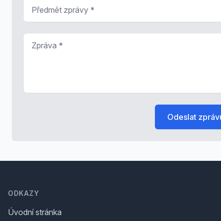
Předmět zprávy
*
Zpráva
*
Odeslat zpráv
Footer
ODKAZY
Úvodní stránka