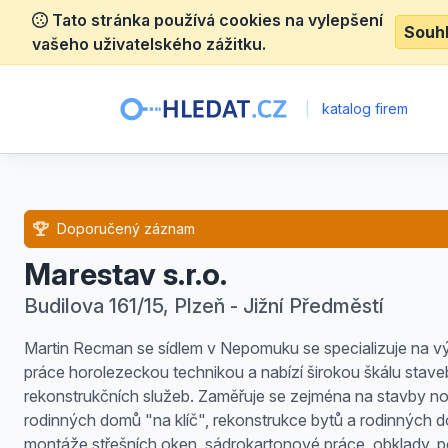
Tato stránka používá cookies na vylepšení
Souh
vašeho uživatelského zážitku.
|
katalog firem
Doporučený záznam
Marestav s.r.o.
Budilova 161/15, Plzeň - Jižní Předměstí
Martin Recman se sídlem v Nepomuku se specializuje na 
práce horolezeckou technikou a nabízí širokou škálu stave
rekonstrukčních služeb. Zaměřuje se zejména na stavby n
rodinných domů "na klíč", rekonstrukce bytů a rodinných 
montáže střešních oken, sádrokartonové práce, obklady, 