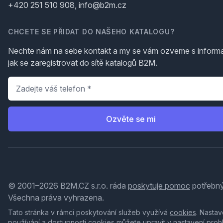
+420 251 510 908, info@b2m.cz
CHCETE SE PŘIDAT DO NAŠEHO KATALOGU?
Nechte nám na sebe kontakt a my se vám ozveme s inform
jak se zaregistrovat do sítě katalogů B2M.
Telefon
*
Ozvěte se mi
© 2001–2026 B2M.CZ s.r.o. ráda
poskytuje pomoc
potřebný
Všechna práva vyhrazena.
Tato stránka v rámci poskytování služeb využívá
cookies
. Nastav
používání a dostupnosti cookies můžete upravit v nastavení proh