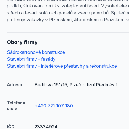
podlah, štukování, omítky, zateplování fasád. Vysokotlaké č
střech a fasád, solárních panelů a všech povrchů. Společn
preferuje zakázky v Plzeňském, Jihočeském a Pražském kra
Obory firmy
Sádrokartonové konstrukce
Stavební firmy - fasády
Stavební firmy - interiérové přestavby a rekonstrukce
Budilova 161/15, Plzeň - Jižní Předměstí
Adresa
Telefonní
+420 721 107 180
číslo
23334924
IČO