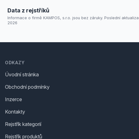
Data z rejstříků
Informace o firmě KAMPOS, s.r.o. jsou bez záruky. Poslední aktualizac
2026
Footer
ODKAZY
Úvodní stránka
Obchodní podmínky
Inzerce
Kontakty
Rejstřík kategorií
Rejstřík produktů