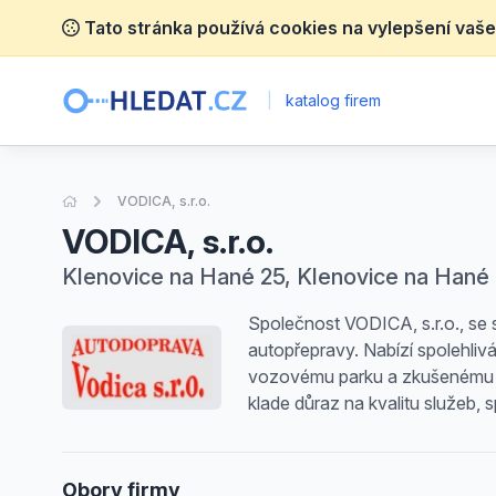
Tato stránka používá cookies na vylepšení vaše
|
katalog firem
Úvodní stránka
VODICA, s.r.o.
VODICA, s.r.o.
Klenovice na Hané 25, Klenovice na Hané
Společnost VODICA, s.r.o., se 
autopřepravy. Nabízí spolehliv
vozovému parku a zkušenému tým
klade důraz na kvalitu služeb,
Obory firmy