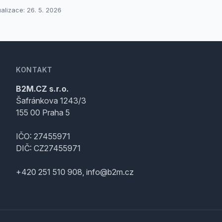
ualizace: 26. 5. 2026
KONTAKT
B2M.CZ s.r.o.
Šafránkova 1243/3
155 00 Praha 5
IČO: 27455971
DIČ: CZ27455971
+420 251 510 908, info@b2m.cz