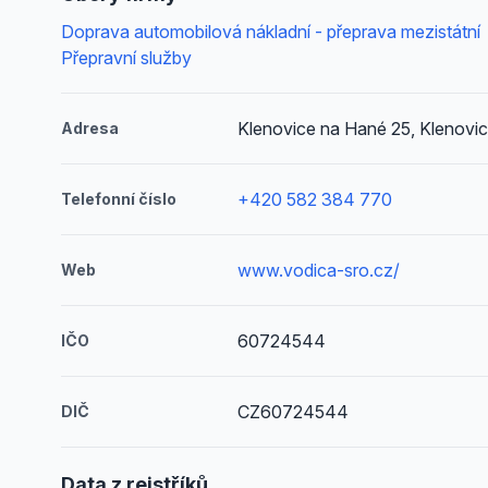
Doprava automobilová nákladní - přeprava mezistátní
Přepravní služby
Klenovice na Hané 25, Klenovi
Adresa
+420 582 384 770
Telefonní číslo
www.vodica-sro.cz/
Web
60724544
IČO
CZ60724544
DIČ
Data z rejstříků