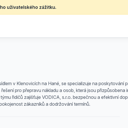
ho uživatelského zážitku.
sídlem v Klenovicích na Hané, se specializuje na poskytování p
á řešení pro přepravu nákladu a osob, která jsou přizpůsobena 
u řidičů zajišťuje VODICA, s.r.o. bezpečnou a efektivní dopr
 spokojenost zákazníků a dodržování termínů.