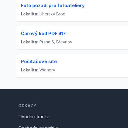
Foto pozadí pro fotoateliery
Lokalita:
Uherský Brod
Čárový kód PDF 417
Lokalita:
Praha 6, Břevnov
Počítačové sítě
Lokalita:
Všenory
Footer
ODKAZY
Úvodní stránka