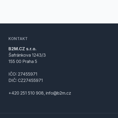
KONTAKT
B2M.CZ s.r.o.
Šafránkova 1243/3
155 00 Praha 5
IČO: 27455971
DIČ: CZ27455971
+420 251 510 908, info@b2m.cz