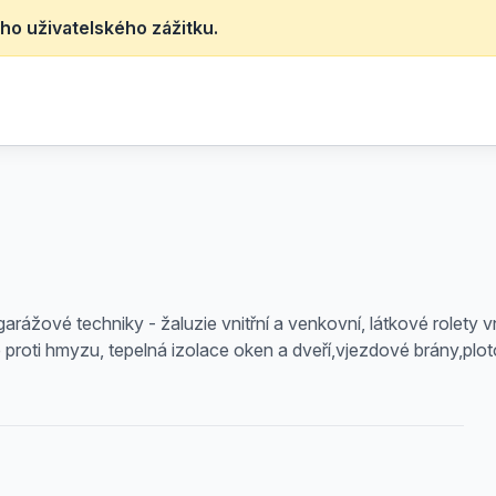
ho uživatelského zážitku.
 garážové techniky - žaluzie vnitřní a venkovní, látkové rolety v
ítě proti hmyzu, tepelná izolace oken a dveří,vjezdové brány,p