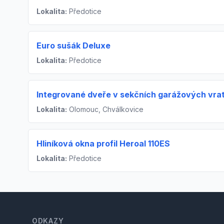
Lokalita:
Předotice
Euro sušák Deluxe
Lokalita:
Předotice
Integrované dveře v sekčních garážových vra
Lokalita:
Olomouc, Chválkovice
Hliníková okna profil Heroal 110ES
Lokalita:
Předotice
Footer
ODKAZY