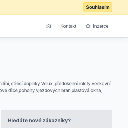
Souhlasím
Kontakt
Inzerce
nitřní, stínící doplňky Velux, předokenní rolety venkovní
lotové dílce,pohony vjezdových bran,plastová okna,
Hledáte nové zákazníky?