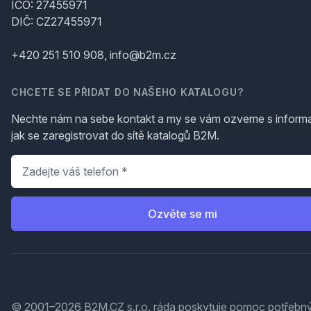
IČO: 27455971
DIČ: CZ27455971
+420 251 510 908, info@b2m.cz
CHCETE SE PŘIDAT DO NAŠEHO KATALOGU?
Nechte nám na sebe kontakt a my se vám ozveme s inform
jak se zaregistrovat do sítě katalogů B2M.
Telefon
*
Ozvěte se mi
© 2001–2026 B2M.CZ s.r.o. ráda
poskytuje pomoc
potřebný