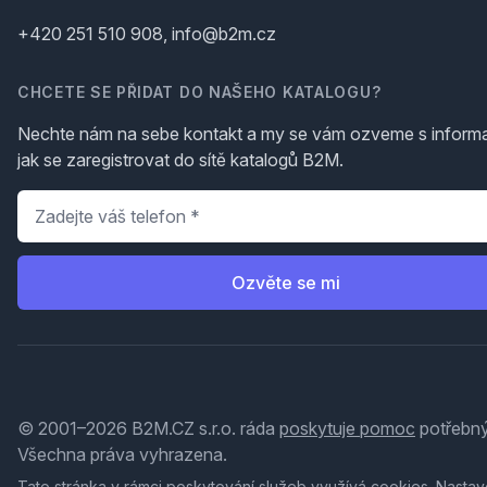
+420 251 510 908, info@b2m.cz
CHCETE SE PŘIDAT DO NAŠEHO KATALOGU?
Nechte nám na sebe kontakt a my se vám ozveme s inform
jak se zaregistrovat do sítě katalogů B2M.
Telefon
*
Ozvěte se mi
© 2001–2026 B2M.CZ s.r.o. ráda
poskytuje pomoc
potřebný
Všechna práva vyhrazena.
Tato stránka v rámci poskytování služeb využívá
cookies
. Nastav