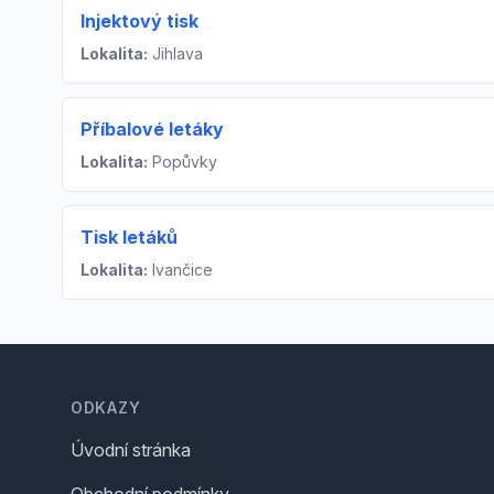
Injektový tisk
Lokalita:
Jihlava
Příbalové letáky
Lokalita:
Popůvky
Tisk letáků
Lokalita:
Ivančice
Footer
ODKAZY
Úvodní stránka