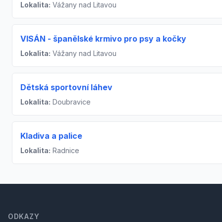
Lokalita:
Vážany nad Litavou
VISÁN - španělské krmivo pro psy a kočky
Lokalita:
Vážany nad Litavou
Dětská sportovní láhev
Lokalita:
Doubravice
Kladiva a palice
Lokalita:
Radnice
Footer
ODKAZY