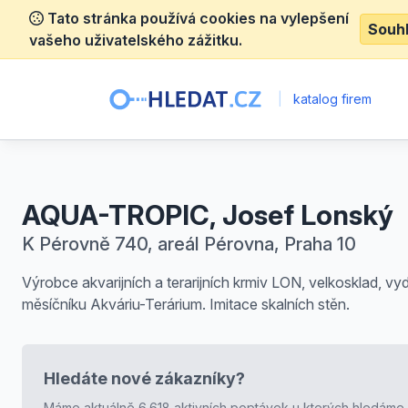
Tato stránka používá cookies na vylepšení
Souh
vašeho uživatelského zážitku.
|
katalog firem
AQUA-TROPIC, Josef Lonský
K Pérovně 740, areál Pérovna, Praha 10
Výrobce akvarijních a terarijních krmiv LON, velkosklad, vy
měsíčníku Akváriu-Terárium. Imitace skalních stěn.
Hledáte nové zákazníky?
Máme aktuálně 6.618 aktivních poptávek u kterých hledáme