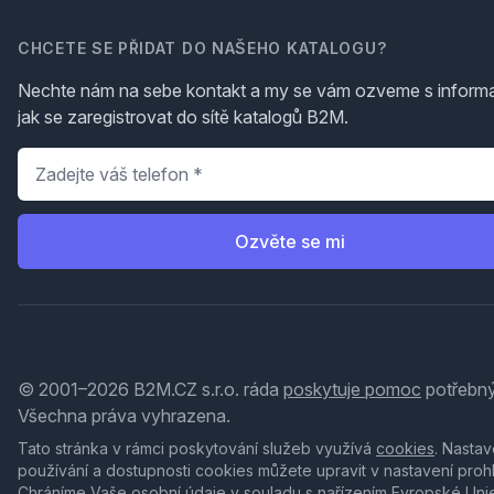
CHCETE SE PŘIDAT DO NAŠEHO KATALOGU?
Nechte nám na sebe kontakt a my se vám ozveme s inform
jak se zaregistrovat do sítě katalogů B2M.
Telefon
*
Ozvěte se mi
© 2001–2026 B2M.CZ s.r.o. ráda
poskytuje pomoc
potřebný
Všechna práva vyhrazena.
Tato stránka v rámci poskytování služeb využívá
cookies
. Nastav
používání a dostupnosti cookies můžete upravit v nastavení proh
Chráníme Vaše osobní údaje v souladu s nařízením Evropské Uni