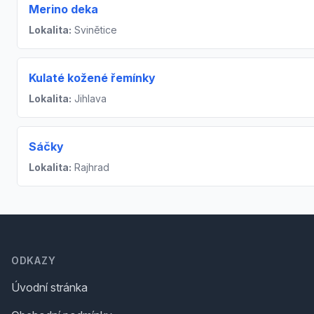
Merino deka
Lokalita:
Svinětice
Kulaté kožené řemínky
Lokalita:
Jihlava
Sáčky
Lokalita:
Rajhrad
Footer
ODKAZY
Úvodní stránka